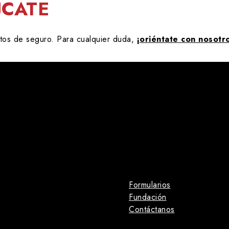
ÚCATE
ctos de seguro. Para cualquier duda,
¡oriéntate con nosotr
Formularios
Fundación
Contáctanos